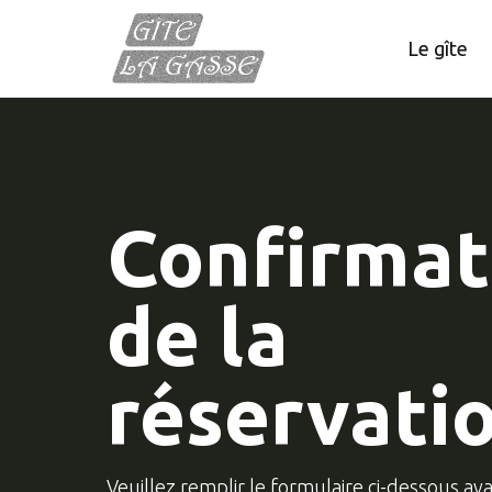
Le gîte
Confirmat
de la
réservati
Veuillez remplir le formulaire ci-dessous av