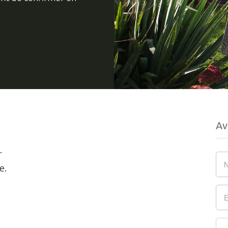
Av
.
e.