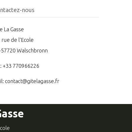
ntactez-nous
te La Gasse
 rue de l’Ecole
-57720 Walschbronn
l: +33 770966226
il:
contact@gitelagasse.fr
Gasse
école