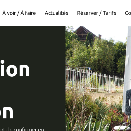
À voir / À faire
Actualités
Réserver / Tarifs
Co
ion
on
ant de confirmer en