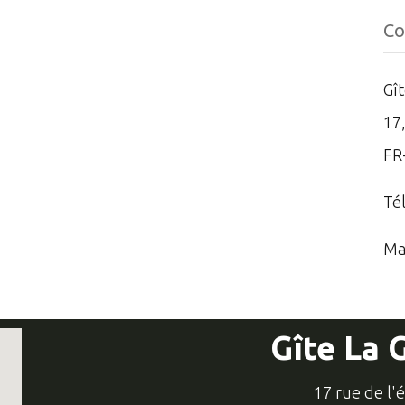
Co
Gî
17,
FR
Té
Ma
Gîte La 
17 rue de l'