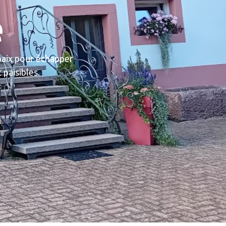
e
paix pour échapper
 paisibles.