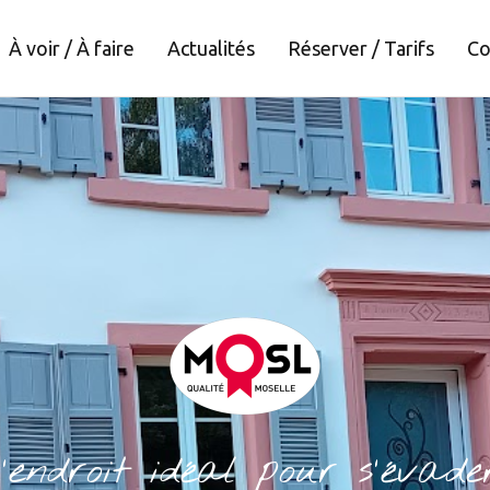
À voir / À faire
Actualités
Réserver / Tarifs
Co
'endroit idéal pour s'évader.