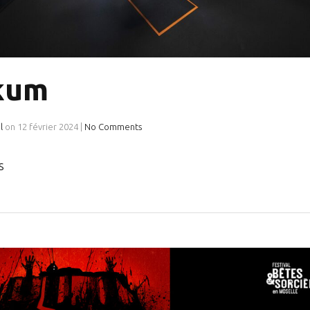
kum
l
on
12 février 2024
|
No Comments
ns