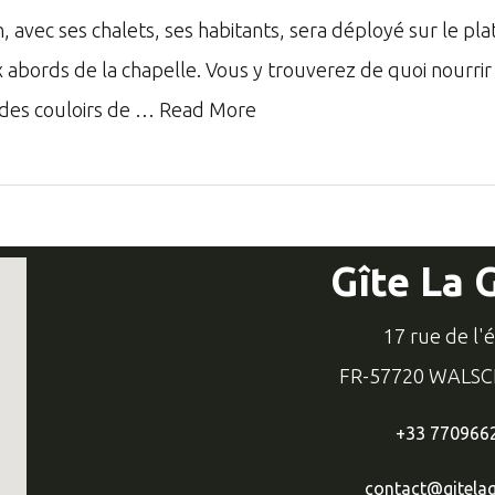
, avec ses chalets, ses habitants, sera déployé sur le pl
x abords de la chapelle. Vous y trouverez de quoi nourrir
 des couloirs de …
Read More
Gîte La 
17 rue de l'
FR-57720 WALS
+33 770966
contact@gitelag