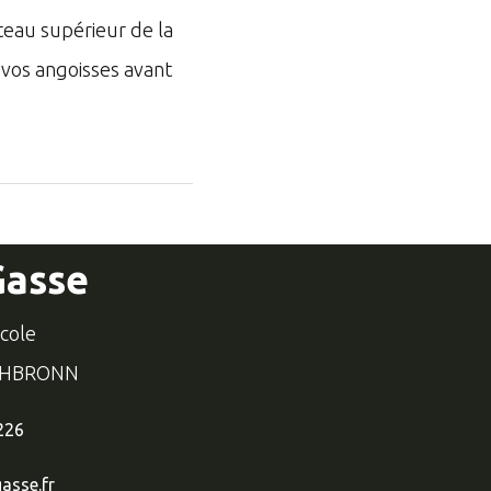
ateau supérieur de la
 vos angoisses avant
Gasse
école
CHBRONN
226
asse.fr