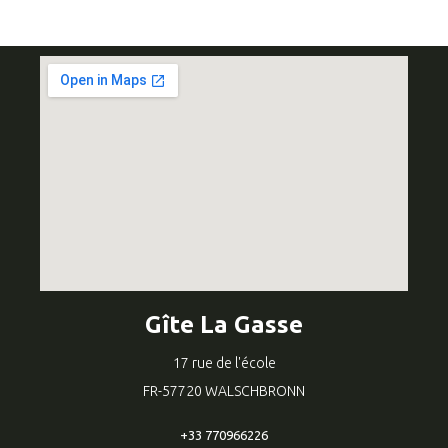
Gîte La Gasse
17 rue de l'école
FR-57720 WALSCHBRONN
+33 770966226